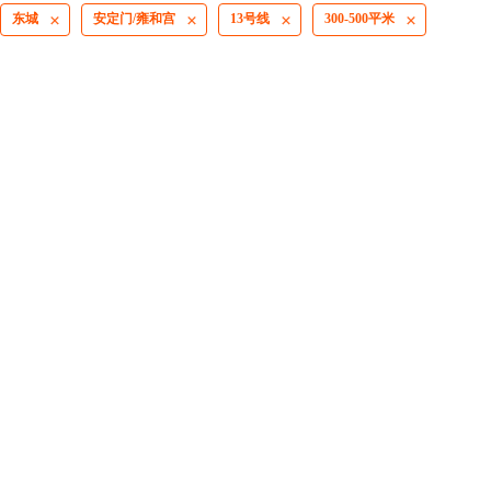
东城
安定门/雍和宫
13号线
300-500平米



