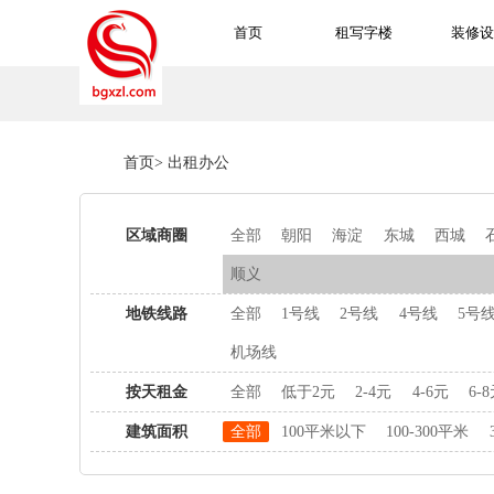
首页
租写字楼
装修设
首页
>
出租办公
区域商圈
全部
朝阳
海淀
东城
西城
顺义
地铁线路
全部
1号线
2号线
4号线
5号
机场线
按天租金
全部
低于2元
2-4元
4-6元
6-
建筑面积
全部
100平米以下
100-300平米