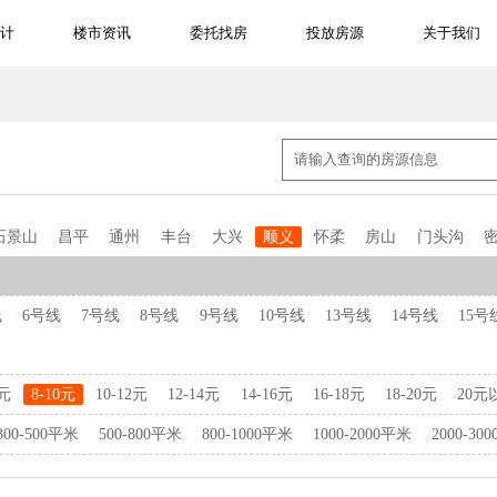
计
楼市资讯
委托找房
投放房源
关于我们
石景山
昌平
通州
丰台
大兴
顺义
怀柔
房山
门头沟
线
6号线
7号线
8号线
9号线
10号线
13号线
14号线
15号
8元
8-10元
10-12元
12-14元
14-16元
16-18元
18-20元
20元
300-500平米
500-800平米
800-1000平米
1000-2000平米
2000-30