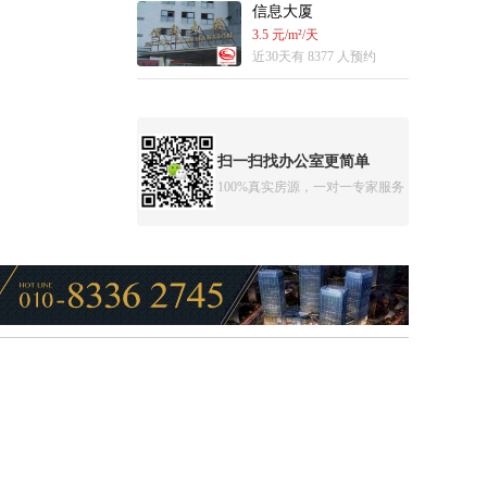
信息大厦
3.5 元/m²/天
近30天有 8377 人预约
扫一扫找办公室更简单
100%真实房源，一对一专家服务