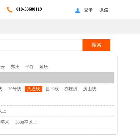
010-53680119
登录
|
微信
密云
亦庄
平谷
延庆
线
19号线
八通线
昌平线
亦庄线
房山线
以上
00平米
3000平以上