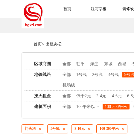
首页
租写字楼
装修设
首页
>
出租办公
区域商圈
全部
朝阳
海淀
东城
西城
地铁线路
全部
1号线
2号线
4号线
5号
机场线
按天租金
全部
低于2元
2-4元
4-6元
6-
建筑面积
全部
100平米以下
100-300平米
门头沟
5号线
8-10元
100-300平米



