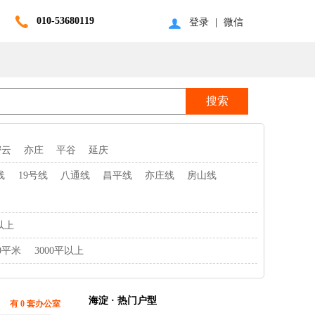
010-53680119
登录
|
微信
密云
亦庄
平谷
延庆
线
19号线
八通线
昌平线
亦庄线
房山线
以上
00平米
3000平以上
海淀 · 热门户型
有 0 套办公室