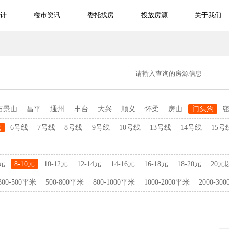
计
楼市资讯
委托找房
投放房源
关于我们
石景山
昌平
通州
丰台
大兴
顺义
怀柔
房山
门头沟
线
6号线
7号线
8号线
9号线
10号线
13号线
14号线
15号
8元
8-10元
10-12元
12-14元
14-16元
16-18元
18-20元
20元
300-500平米
500-800平米
800-1000平米
1000-2000平米
2000-30