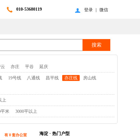
010-53680119
登录
|
微信
密云
亦庄
平谷
延庆
线
19号线
八通线
昌平线
亦庄线
房山线
以上
00平米
3000平以上
海淀 · 热门户型
有 0 套办公室