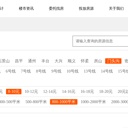
计
楼市资讯
委托找房
投放房源
关于我们
石景山
昌平
通州
丰台
大兴
顺义
怀柔
房山
门头沟
线
6号线
7号线
8号线
9号线
10号线
13号线
14号线
15号
8元
8-10元
10-12元
12-14元
14-16元
16-18元
18-20元
20元
300-500平米
500-800平米
800-1000平米
1000-2000平米
2000-30