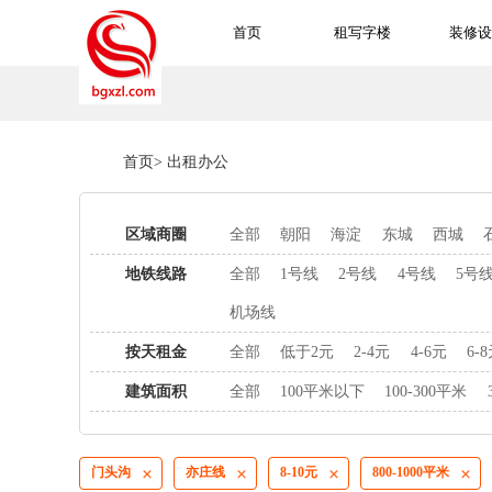
首页
租写字楼
装修设
首页
>
出租办公
区域商圈
全部
朝阳
海淀
东城
西城
地铁线路
全部
1号线
2号线
4号线
5号
机场线
按天租金
全部
低于2元
2-4元
4-6元
6-
建筑面积
全部
100平米以下
100-300平米
门头沟
亦庄线
8-10元
800-1000平米



