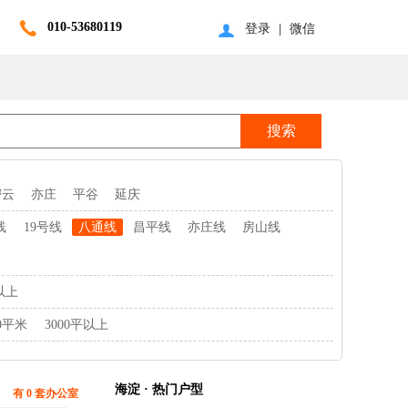
010-53680119
登录
|
微信
密云
亦庄
平谷
延庆
线
19号线
八通线
昌平线
亦庄线
房山线
以上
00平米
3000平以上
海淀 · 热门户型
有 0 套办公室