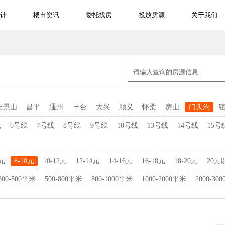
计
楼市资讯
委托找房
投放房源
关于我们
石景山
昌平
通州
丰台
大兴
顺义
怀柔
房山
门头沟
线
6号线
7号线
8号线
9号线
10号线
13号线
14号线
15号
8元
8-10元
10-12元
12-14元
14-16元
16-18元
18-20元
20元
300-500平米
500-800平米
800-1000平米
1000-2000平米
2000-30