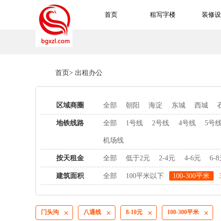
首页
租写字楼
装修设
首页
>
出租办公
区域商圈
全部
朝阳
海淀
东城
西城
地铁线路
全部
1号线
2号线
4号线
5号
机场线
按天租金
全部
低于2元
2-4元
4-6元
6-
建筑面积
全部
100平米以下
100-300平米
门头沟
八通线
8-10元
100-300平米



