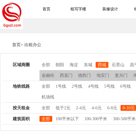
首页
租写字楼
装修设计
首页
>
出租办公
区域商圈
全部
朝阳
海淀
东城
西城
石景山
昌
金融街
西直门
德胜门
地安门
复兴门
地铁线路
全部
1号线
2号线
4号线
5号线
6号线
机场线
按天租金
全部
低于2元
2-4元
4-6元
6-8元
8-10元
建筑面积
全部
100平米以下
100-300平米
300-500平米