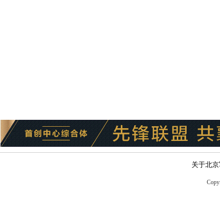
关于北京
Copyr