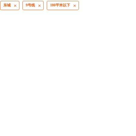
东城
9号线
100平米以下


