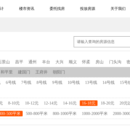
计
楼市资讯
委托找房
投放房源
关于我们
石景山
昌平
通州
丰台
大兴
顺义
怀柔
房山
门头沟
和平里
建国门
王府井
朝阳门
线
6号线
7号线
8号线
9号线
10号线
13号线
14号线
15号
8元
8-10元
10-12元
12-14元
14-16元
16-18元
18-20元
20元
300-500平米
500-800平米
800-1000平米
1000-2000平米
2000-30