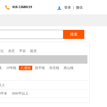
010-53680119
登录
|
微信
密云
亦庄
平谷
延庆
线
19号线
八通线
昌平线
亦庄线
房山线
以上
00平米
3000平以上