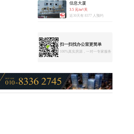
信息大厦
3.5 元/m²/天
近30天有 8377 人预约
扫一扫找办公室更简单
100%真实房源，一对一专家服务