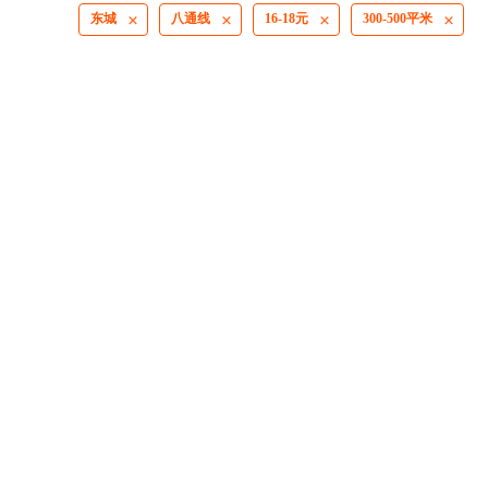
东城
八通线
16-18元
300-500平米



