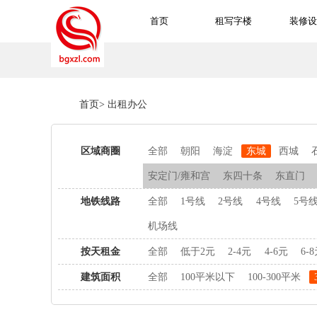
首页
租写字楼
装修设
首页
>
出租办公
区域商圈
全部
朝阳
海淀
东城
西城
安定门/雍和宫
东四十条
东直门
地铁线路
全部
1号线
2号线
4号线
5号
机场线
按天租金
全部
低于2元
2-4元
4-6元
6-
建筑面积
全部
100平米以下
100-300平米