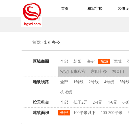
首页
租写字楼
装修设
首页
>
出租办公
区域商圈
全部
朝阳
海淀
东城
西城
安定门/雍和宫
东四十条
东直门
地铁线路
全部
1号线
2号线
4号线
5号
机场线
按天租金
全部
低于2元
2-4元
4-6元
6-
建筑面积
全部
100平米以下
100-300平米