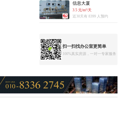
信息大厦
3.5 元/m²/天
近30天有 8399 人预约
扫一扫找办公室更简单
100%真实房源，一对一专家服务