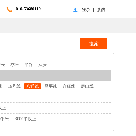
010-53680119
登录
|
微信
密云
亦庄
平谷
延庆
线
19号线
八通线
昌平线
亦庄线
房山线
以上
00平米
3000平以上