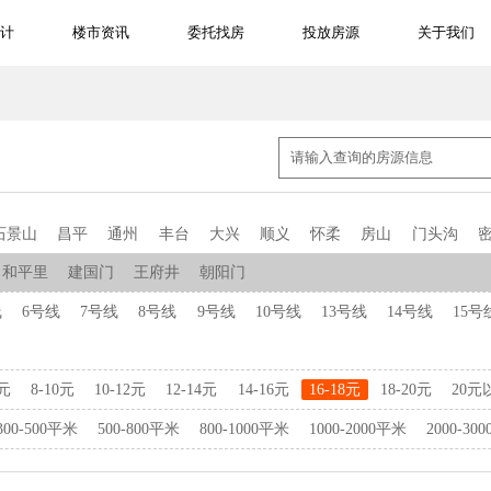
计
楼市资讯
委托找房
投放房源
关于我们
石景山
昌平
通州
丰台
大兴
顺义
怀柔
房山
门头沟
和平里
建国门
王府井
朝阳门
线
6号线
7号线
8号线
9号线
10号线
13号线
14号线
15号
8元
8-10元
10-12元
12-14元
14-16元
16-18元
18-20元
20元
300-500平米
500-800平米
800-1000平米
1000-2000平米
2000-30