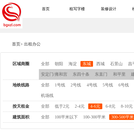
首页
租写字楼
装修设计
首页
>
出租办公
区域商圈
全部
朝阳
海淀
东城
西城
石景山
昌
安定门/雍和宫
东四十条
东直门
和平里
地铁线路
全部
1号线
2号线
4号线
5号线
6号线
机场线
按天租金
全部
低于2元
2-4元
4-6元
6-8元
8-10元
建筑面积
全部
100平米以下
100-300平米
300-500平米