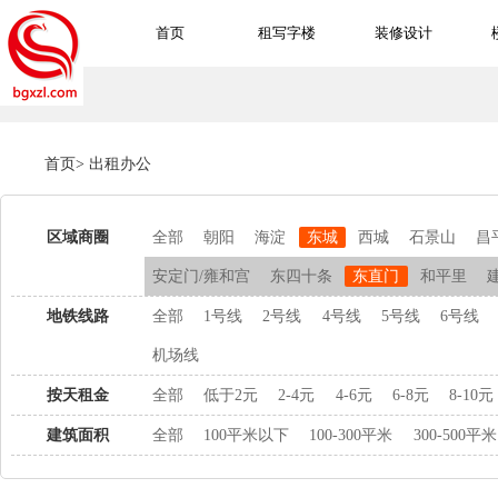
首页
租写字楼
装修设计
首页
>
出租办公
区域商圈
全部
朝阳
海淀
东城
西城
石景山
昌
安定门/雍和宫
东四十条
东直门
和平里
地铁线路
全部
1号线
2号线
4号线
5号线
6号线
机场线
按天租金
全部
低于2元
2-4元
4-6元
6-8元
8-10元
建筑面积
全部
100平米以下
100-300平米
300-500平米