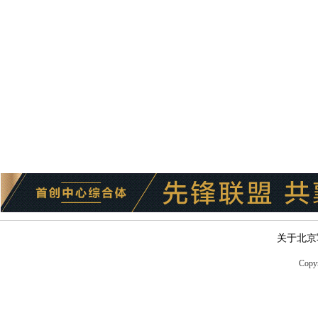
关于北京
Copyr